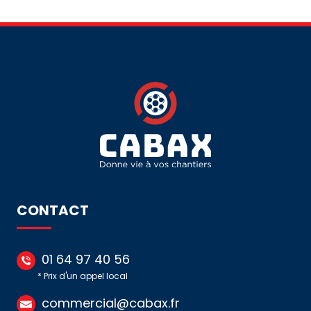
COSSE
BORNE
À
DE
VIS
JONCTION
-
MODULAIRE
95/185
-
1,5/50
-
GRIS
CONTACT
01 64 97 40 56
* Prix d'un appel local
commercial@cabax.fr