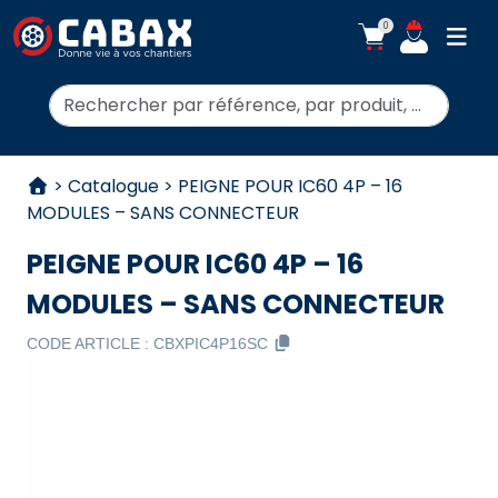
0
ouvr
Rechercher:
Aller au contenu
>
Catalogue
>
PEIGNE POUR IC60 4P – 16
MODULES – SANS CONNECTEUR
PEIGNE POUR IC60 4P – 16
MODULES – SANS CONNECTEUR
CODE ARTICLE :
CBXPIC4P16SC