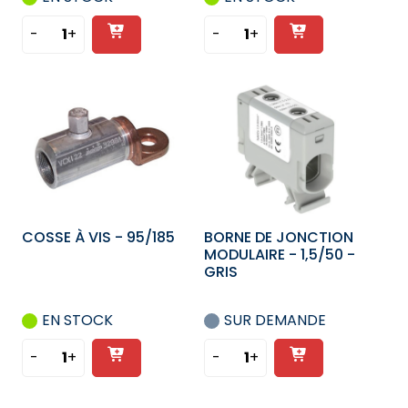
Ajouter
Ajouter
-
+
-
+
quantité
quantité
au
au
de
de
panier
panier
BORNE
COSSE
DE
À
JONCTION
VIS
MODULAIRE
-
-
240/500
1,5/50
-
COSSE À VIS - 95/185
BORNE DE JONCTION
VERT-
MODULAIRE - 1,5/50 -
JAUNE
GRIS
EN STOCK
SUR DEMANDE
Ajouter
Ajouter
-
+
-
+
quantité
quantité
au
au
de
de
panier
panier