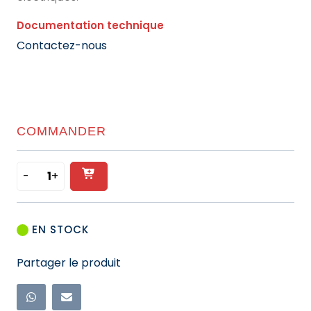
Documentation technique
Contactez-nous
COMMANDER
-
+
Ajouter
quantité
de
au
PEIGNE
panier
EN STOCK
POUR
IC60
Partager le produit
4P
-
16