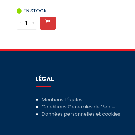
EN STOCK
Ajouter
-
+
quantité
au
de
panier
BLOC
DIFFÉRENTIEL
IDT40
-
3P+N
-
LÉGAL
40A
-
30MA
Mentions Légales
Conditions Générales de Vente
Données personnelles et cookies