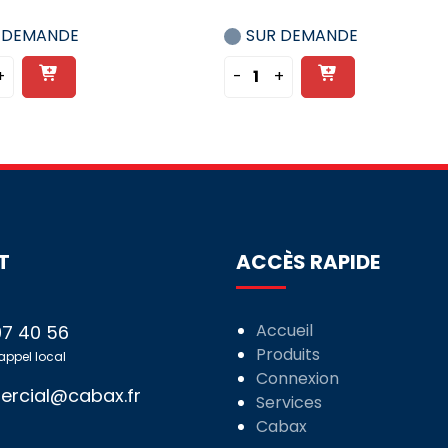
 DEMANDE
SUR DEMANDE
Ajouter
Ajouter
+
-
+
tité
quantité
au
au
de
panier
panier
JONCTEUR
DISJONCTEUR
IC60
-
4P
-
25A
T
ACCÈS RAPIDE
-
10KA
-
Accueil
97 40 56
RBE
COURBE
Produits
 appel local
D
Connexion
rcial@cabax.fr
Services
Cabax