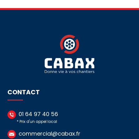
DIFFÉRENTIEL
DIFFÉRENTIEL
IC60
IDT40
-
-
4P
3P+N
-
-
63A
40A
-
-
30MA
30MA
CONTACT
01 64 97 40 56
* Prix d'un appel local
commercial@cabax.fr