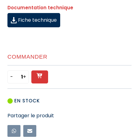
Documentation technique
Fiche technique
COMMANDER
-
+
Ajouter
quantité
de
au
INTERRUPTEUR
panier
EN STOCK
CRÉPUSCULAIRE
ASTRONOMIQUE
Partager le produit
-
1
CANAL