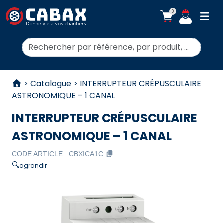
0
ouvr
Rechercher:
Aller au contenu
>
Catalogue
>
INTERRUPTEUR CRÉPUSCULAIRE
ASTRONOMIQUE – 1 CANAL
INTERRUPTEUR CRÉPUSCULAIRE
ASTRONOMIQUE – 1 CANAL
CODE ARTICLE :
CBXICA1C
🔍