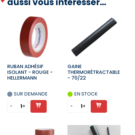
aussi vous intéresser…
RUBAN ADHÉSIF
GAINE
ISOLANT - ROUGE -
THERMORÉTRACTABLE
HELLERMANN
- 70/22
SUR DEMANDE
EN STOCK
Ajouter
Ajouter
-
+
-
+
quantité
quantité
au
au
de
de
panier
panier
RUBAN
GAINE
ADHÉSIF
THERMORÉTRACTABLE