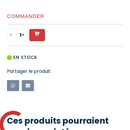
COMMANDER
-
+
Ajouter
quantité
de
au
GAINE
panier
EN STOCK
THERMORÉTRACTABLE
-
Partager le produit
50/16
Ces produits pourraient