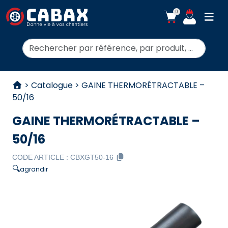
0
ouvr
Rechercher:
Aller au contenu
>
Catalogue
>
GAINE THERMORÉTRACTABLE –
50/16
GAINE THERMORÉTRACTABLE –
50/16
CODE ARTICLE :
CBXGT50-16
🔍