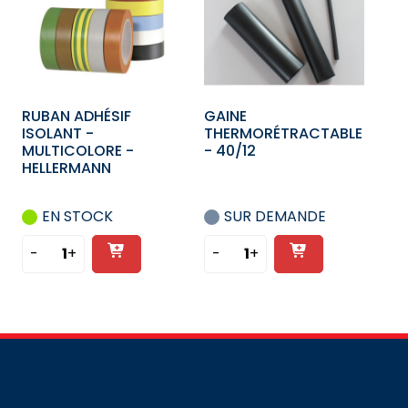
ISOLANT
-
-
70/22
ROUGE
-
HELLERMANN
RUBAN ADHÉSIF
GAINE
ISOLANT -
THERMORÉTRACTABLE
MULTICOLORE -
- 40/12
HELLERMANN
EN STOCK
SUR DEMANDE
Ajouter
Ajouter
-
+
-
+
quantité
quantité
au
au
de
de
panier
panier
RUBAN
GAINE
ADHÉSIF
THERMORÉTRACTABLE
ISOLANT
-
-
40/12
MULTICOLORE