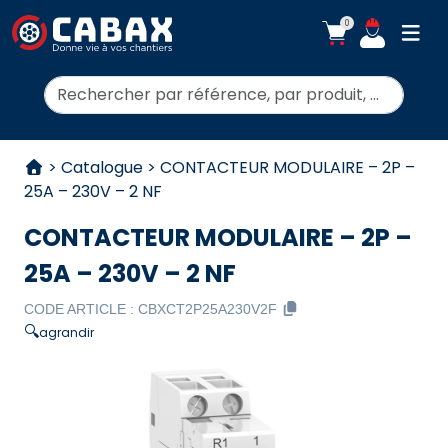
0
ouvr
Rechercher:
Aller au contenu
>
Catalogue
>
CONTACTEUR MODULAIRE – 2P –
25A – 230V – 2 NF
CONTACTEUR MODULAIRE – 2P –
25A – 230V – 2 NF
CODE ARTICLE :
CBXCT2P25A230V2F
🔍