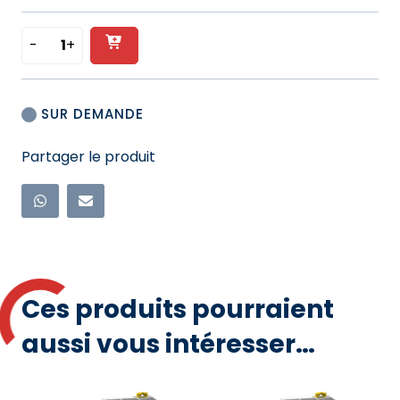
-
+
Ajouter
quantité
de
au
CONTACTEUR
panier
SUR DEMANDE
MODULAIRE
-
Partager le produit
2P
-
25A
-
230V
-
2
Ces produits pourraient
NF
aussi vous intéresser…