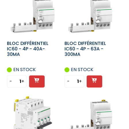
BLOC DIFFÉRENTIEL
BLOC DIFFÉRENTIEL
IC60 - 4P - 40A-
IC60 - 4P - 63A -
30MA
300MA
EN STOCK
EN STOCK
Ajouter
Ajouter
-
+
-
+
quantité
quantité
au
au
de
de
panier
panier
BLOC
BLOC
DIFFÉRENTIEL
DIFFÉRENTIEL
IC60
IC60
-
-
4P
4P