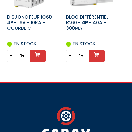
-
-
40A-
63A
DISJONCTEUR IC60 -
BLOC DIFFÉRENTIEL
30MA
-
4P - 16A - 10KA -
IC60 - 4P - 40A -
300MA
COURBE C
300MA
EN STOCK
EN STOCK
Ajouter
Ajouter
-
+
-
+
quantité
quantité
au
au
de
de
panier
panier
DISJONCTEUR
BLOC
IC60
DIFFÉRENTIEL
-
IC60
4P
-
-
4P
16A
-
-
40A
10KA
-
-
300MA