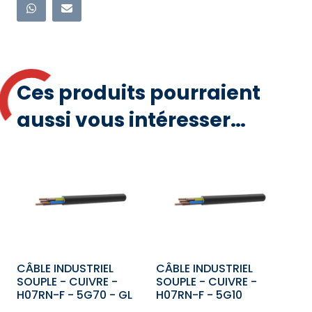
-
U-
1000
R2V
-
Ces produits pourraient
5G10
-
aussi vous intéresser…
GL
CÂBLE INDUSTRIEL
CÂBLE INDUSTRIEL
SOUPLE - CUIVRE -
SOUPLE - CUIVRE -
H07RN-F - 5G70 - GL
H07RN-F - 5G10