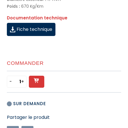
Poids :
670 Kg/Km
Documentation technique
Fiche technique
COMMANDER
-
+
Ajouter
quantité
de
au
CÂBLE
panier
SUR DEMANDE
INDUSTRIEL
RIGIDE
Partager le produit
-
CUIVRE