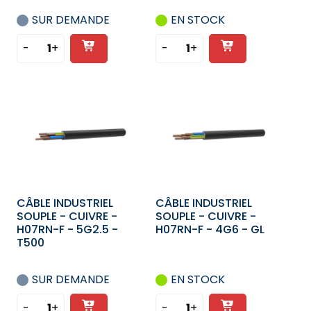
SUR DEMANDE
EN STOCK
Ajouter
Ajouter
-
+
-
+
quantité
quantité
au
au
de
de
panier
panier
CÂBLE
CÂBLE
INDUSTRIEL
INDUSTRIEL
SOUPLE
SOUPLE
-
-
CUIVRE
CUIVRE
-
-
H07RN-
H07RN-
CÂBLE INDUSTRIEL
CÂBLE INDUSTRIEL
F
F
SOUPLE - CUIVRE -
SOUPLE - CUIVRE -
-
-
H07RN-F - 5G2.5 -
H07RN-F - 4G6 - GL
5G70
5G10
T500
-
GL
SUR DEMANDE
EN STOCK
Ajouter
Ajouter
-
+
-
+