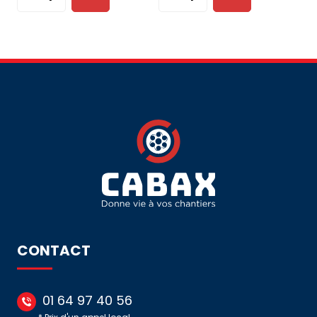
quantité
quantité
au
au
de
de
panier
panier
CÂBLE
CÂBLE
INDUSTRIEL
INDUSTRIEL
SOUPLE
SOUPLE
-
-
CUIVRE
CUIVRE
-
-
H07RN-
H07RN-
F
F
-
-
5G2.5
4G6
-
-
T500
GL
CONTACT
01 64 97 40 56