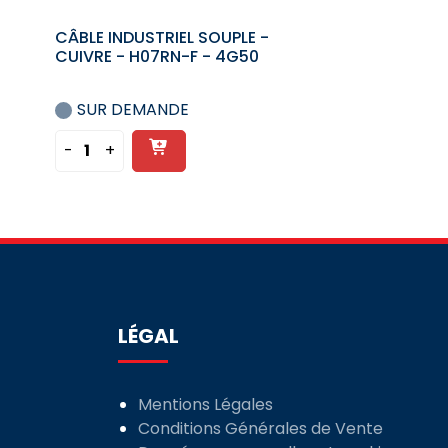
CÂBLE INDUSTRIEL SOUPLE -
CUIVRE - H07RN-F - 4G50
SUR DEMANDE
Ajouter
-
+
quantité
au
de
panier
CÂBLE
INDUSTRIEL
SOUPLE
-
CUIVRE
-
LÉGAL
H07RN-
F
-
Mentions Légales
4G50
Conditions Générales de Vente