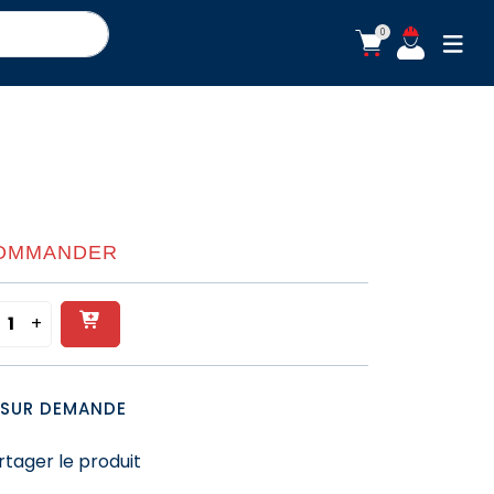
0
ouvr
OMMANDER
+
Ajouter
quantité
de
au
CÂBLE
panier
SUR DEMANDE
INDUSTRIEL
RIGIDE
rtager le produit
-