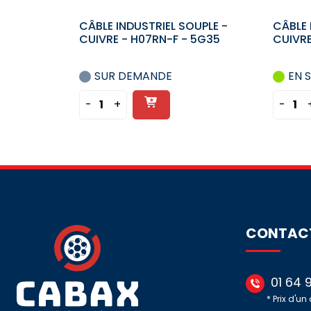
CÂBLE INDUSTRIEL SOUPLE -
CÂBLE 
CUIVRE - H07RN-F - 5G35
CUIVRE
SUR DEMANDE
EN 
Ajouter
-
+
-
quantité
quan
au
de
de
panier
CÂBLE
CÂB
INDUSTRIEL
INDU
SOUPLE
SOU
-
-
CUIVRE
CUIV
-
-
CONTAC
H07RN-
H07
F
F
-
-
01 64 
5G35
4G2.
* Prix d'un