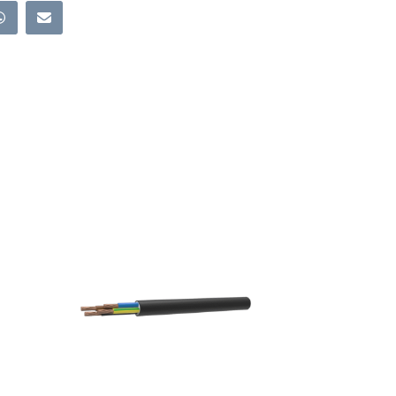
CUIVRE
-
U-
1000
R2V
-
4G50