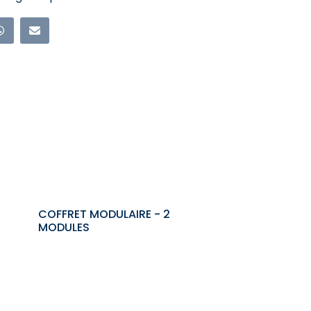
400A
-
MATÉRIEL
RECONDITIONNÉ
-
DÉPART
4X100A
+
DIFFÉRENTIEL
-
DÉPART
COFFRET MODULAIRE - 2
4X160A
MODULES
+
DIFFÉRENTIEL
-
DÉPART