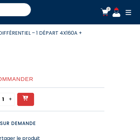
0
ouvr
IFFÉRENTIEL – 1 DÉPART 4X160A +
OMMANDER
+
Ajouter
quantité
de
au
ARMOIRE
panier
SUR DEMANDE
DE
REPARTITION
rtager le produit