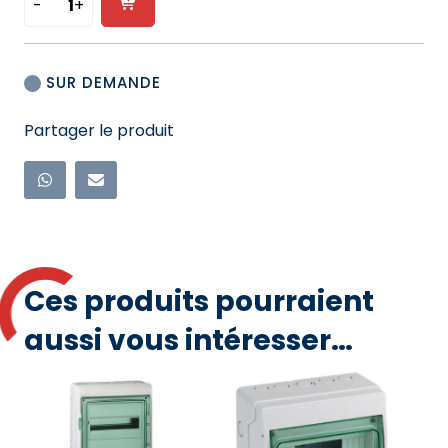
-
+
Ajouter
quantité
de
au
ARMOIRE
panier
SUR DEMANDE
DE
CANTONNEMENT
Partager le produit
MÉTALLIQUE
-
63A
-
10x32A
Ces produits pourraient
aussi vous intéresser…