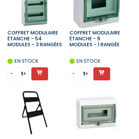
COFFRET MODULAIRE
COFFRET MODULAIRE
ÉTANCHE - 54
ÉTANCHE - 9
MODULES - 3 RANGÉES
MODULES - 1 RANGÉE
EN STOCK
EN STOCK
Ajouter
Ajouter
-
+
-
+
quantité
quantité
au
au
de
de
panier
panier
COFFRET
COFFRET
MODULAIRE
MODULAIRE
ÉTANCHE
ÉTANCHE
-
-
54
9
MODULES
MODULES
-
-