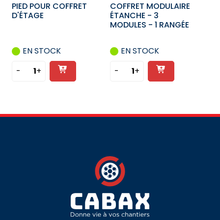
PIED POUR COFFRET
COFFRET MODULAIRE
3
1
D'ÉTAGE
ÉTANCHE - 3
RANGÉES
RANGÉE
MODULES - 1 RANGÉE
EN STOCK
EN STOCK
Ajouter
Ajouter
-
+
-
+
quantité
quantité
au
au
de
de
panier
panier
PIED
COFFRET
POUR
MODULAIRE
COFFRET
ÉTANCHE
D'ÉTAGE
-
3
MODULES
-
1
RANGÉE