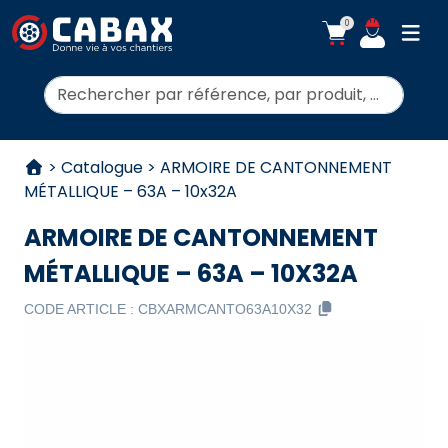
0
ouvr
Rechercher:
Aller au contenu
>
Catalogue
>
ARMOIRE DE CANTONNEMENT
MÉTALLIQUE – 63A – 10x32A
ARMOIRE DE CANTONNEMENT
MÉTALLIQUE – 63A – 10X32A
CODE ARTICLE :
CBXARMCANTO63A10X32