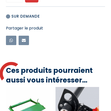
de
au
AIGUILLE
panier
SUR DEMANDE
TIRE-
FIL
Partager le produit
-
SUR
DÉVIDOIR
-
FIBRE
DE
VERRE
Ces produits pourraient
-
Ø6
aussi vous intéresser…
-
100M
AIG0022