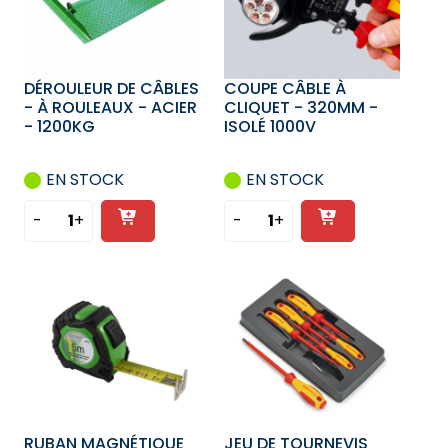
DÉROULEUR DE CÂBLES
COUPE CÂBLE À
- À ROULEAUX - ACIER
CLIQUET - 320MM -
- 1200KG
ISOLÉ 1000V
EN STOCK
EN STOCK
Ajouter
Ajouter
-
+
-
+
quantité
quantité
au
au
de
de
panier
panier
DÉROULEUR
COUPE
DE
CÂBLE
CÂBLES
À
-
CLIQUET
À
-
ROULEAUX
320MM
-
-
RUBAN MAGNÉTIQUE
JEU DE TOURNEVIS
ACIER
ISOLÉ